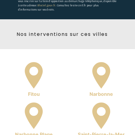
vous inscrire sur la liste d'opposition au démarchage téléphonique, disponible
à cette adresse:
Bloctel.gouv.fr
. Consultez le site cnil.fr pour plus
d’informations sur vos droits.
Nos interventions sur ces villes
Fitou
Narbonne
Narbonne Plage
Saint-Pierre-la-Mer