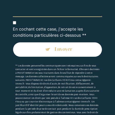
En cochant cette case, j'accepte les
conditions particulières ci-dessous **
Envoyer
** Les données personnelles communiquées sont nécessaires aux fins de vous
contacter et sont enregistrées dans un fichier informatisé. Elles sont destinées
à PREST'IMMO et ses sous-traitants dans le seul but de répondre à votre
message. Les données collectées seront communiquées aux seuls destinataires
suivants: PREST'IMMO 41 rue des Cathares 11510 Fitou contact@prest-
immo.fr. Vous disposez de droits d’accès, de rectification, d’effacement, de
portabilité, de limitation, d’opposition, de retrait de votre consentement à
tout moment et du droit d’introduire une réclamation auprès d’une autorité
de contrôle, ainsi que d’organiser le sort de vos données post-mortem. Vous
pouvez exercer ces droits par voie postale à l'adresse 41 rue des Cathares 11510
Fitou ou par courrier électronique à l'adresse contact@prest-immo.fr. Un
justificatif d'identité pourra vous être demandé. Nous conservons vos données
pendant la période de prise de contact puis pendant la durée de prescription
légale aux fins probatoires et de gestion des contentieux. Vous avez le droit de