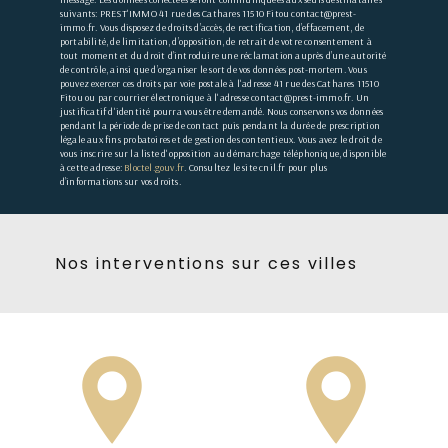
suivants: PREST'IMMO 41 rue des Cathares 11510 Fitou contact@prest-
immo.fr. Vous disposez de droits d’accès, de rectification, d’effacement, de
portabilité, de limitation, d’opposition, de retrait de votre consentement à
tout moment et du droit d’introduire une réclamation auprès d’une autorité
de contrôle, ainsi que d’organiser le sort de vos données post-mortem. Vous
pouvez exercer ces droits par voie postale à l'adresse 41 rue des Cathares 11510
Fitou ou par courrier électronique à l'adresse contact@prest-immo.fr. Un
justificatif d'identité pourra vous être demandé. Nous conservons vos données
pendant la période de prise de contact puis pendant la durée de prescription
légale aux fins probatoires et de gestion des contentieux. Vous avez le droit de
vous inscrire sur la liste d'opposition au démarchage téléphonique, disponible
à cette adresse:
Bloctel.gouv.fr
. Consultez le site cnil.fr pour plus
d’informations sur vos droits.
Nos interventions sur ces villes