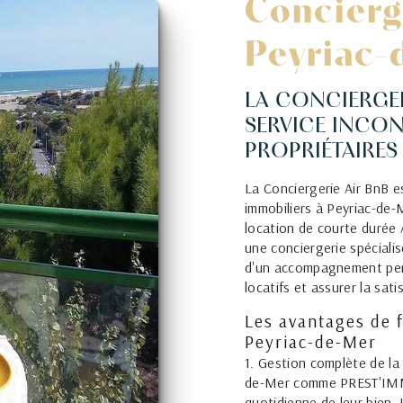
Concierg
Peyriac-
LA CONCIERGER
SERVICE INCO
PROPRIÉTAIRES
La Conciergerie Air BnB es
immobiliers à Peyriac-de-
location de courte durée A
une conciergerie spéciali
d'un accompagnement pers
locatifs et assurer la sat
Les avantages de f
Peyriac-de-Mer
1. Gestion complète de la
de-Mer comme PREST'IMMO,
quotidienne de leur bien. 