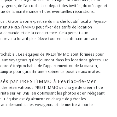
yageurs, de l'accueil et du départ des invités, du ménage et
 que de la maintenance et des éventuelles réparations.
us : Grâce à son expertise du marché locatif local à Peyriac-
ir BnB PREST'IMMO peut fixer des tarifs de location
la demande et de la concurrence. Cela permet aux
un revenu locatif plus élevé tout en maintenant un taux
.
réprochable : Les équipes de PREST'IMMO sont formées pour
ité aux voyageurs qui séjournent dans les locations gérées. De
propreté irréprochable de l'appartement ou de la maison,
 compte pour garantir une expérience positive aux invités.
osés par PREST'IMMO à Peyriac-de-Mer
t des réservations : PREST'IMMO se charge de créer et de
priété sur Air BnB, en optimisant les photos et en rédigeant
e. L'équipe est également en charge de gérer les
e aux demandes des voyageurs et de mettre à jour le
.