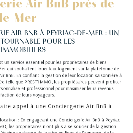
erie Air BnB près de
de-Mer
IE AIR BNB À PEYRIAC-DE-MER : UN
NTOURNABLE POUR LES
 IMMOBILIERS
t un service essentiel pour les propriétaires de biens
Mer qui souhaitent louer leur logement sur la plateforme de
ir BnB. En confiant la gestion de leur location saisonnière à
sée telle que PREST'IMMO, les propriétaires peuvent profiter
onnalisé et professionnel pour maximiser leurs revenus
isfaction de leurs voyageurs.
aire appel à une Conciergerie Air BnB à
 location : En engageant une Conciergerie Air BnB à Peyriac-
 les propriétaires n'ont plus à se soucier de la gestion
L'équipe se charge de la mise en ligne de l'annonce, de la