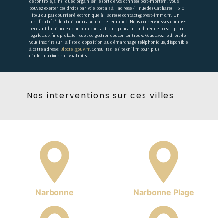
de contrôle, ainsi que d’organiser le sort de vos données post-mortem. Vous
pouvez exercer ces droits par voie postale à l'adresse 41 rue des Cathares 11510
Fitou ou par courrier électronique à l'adresse contact@prest-immo.fr. Un
justificatif d'identité pourra vous être demandé. Nous conservons vos données
pendant la période de prise de contact puis pendant la durée de prescription
légale aux fins probatoires et de gestion des contentieux. Vous avez le droit de
vous inscrire sur la liste d'opposition au démarchage téléphonique, disponible
à cette adresse:
Bloctel.gouv.fr
. Consultez le site cnil.fr pour plus
d’informations sur vos droits.
Nos interventions sur ces villes
Narbonne
Narbonne Plage