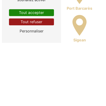
Port Leucate
Port Barcarès
Tout accepter
Tout refuser
Personnaliser
La Palme
Sigean
Peyriac-de-Mer
Port-la-Nouvelle
Nos autres prestations