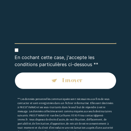
En cochant cette case, j'accepte les
conditions particulières ci-dessous **
Envoyer
** Les données personnelles communiquées sont nécessaires aux fins de vous
contacter et sont enregistrées dans un fichier informatisé. Elles sont destinées
à PREST'IMMO et ses sous-traitants dans le seul but de répondre à votre
message. Les données collectées seront communiquées aux seuls destinataires
suivants: PREST'IMMO 41 rue des Cathares 11510 Fitou contact@prest-
immo.fr. Vous disposez de droits d’accès, de rectification, d’effacement, de
portabilité, de limitation, d’opposition, de retrait de votre consentement à
tout moment et du droit d’introduire une réclamation auprès d’une autorité