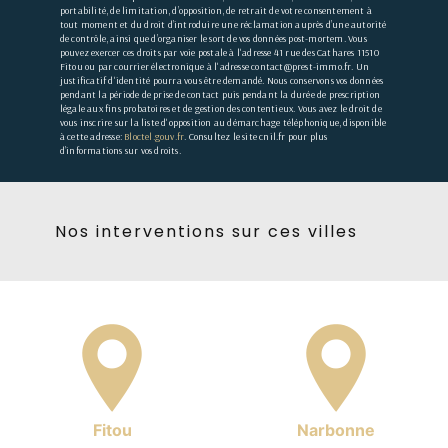
portabilité, de limitation, d’opposition, de retrait de votre consentement à
tout moment et du droit d’introduire une réclamation auprès d’une autorité
de contrôle, ainsi que d’organiser le sort de vos données post-mortem. Vous
pouvez exercer ces droits par voie postale à l'adresse 41 rue des Cathares 11510
Fitou ou par courrier électronique à l'adresse contact@prest-immo.fr. Un
justificatif d'identité pourra vous être demandé. Nous conservons vos données
pendant la période de prise de contact puis pendant la durée de prescription
légale aux fins probatoires et de gestion des contentieux. Vous avez le droit de
vous inscrire sur la liste d'opposition au démarchage téléphonique, disponible
à cette adresse:
Bloctel.gouv.fr
. Consultez le site cnil.fr pour plus
d’informations sur vos droits.
Nos interventions sur ces villes
Fitou
Narbonne