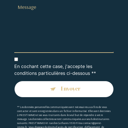
En cochant cette case, j'accepte les
conditions particulières ci-dessous **
Envoyer
** Les données personnelles communiquées sont nécessaires aux fins de vous
contacter et sont enregistrées dans un fichier informatisé. Elles sont destinées
à PREST'IMMO et ses sous-traitants dans le seul but de répondre à votre
message. Les données collectées seront communiquées aux seuls destinataires
suivants: PREST'IMMO 41 rue des Cathares 11510 Fitou contact@prest-
immo.fr. Vous disposez de droits d’accès, de rectification, d’effacement, de