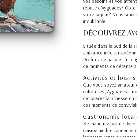
vos besoins et vos attent
réputé d'Ayguades? Obten
votre séjour? Nous sommes
inoubliable.
DÉCOUVREZ AY
Située dans le Sud de la 
ambiance méditerranéenne
Profitez de balades le lo
de moments de détente so
Activités et loisirs
Que vous soyez amateur d
culturelles, Ayguades sau
découvrez la richesse du p
des moments de conviviali
Gastronomie local
Ne manquez pas de découv
cuisine méditerranéenne e