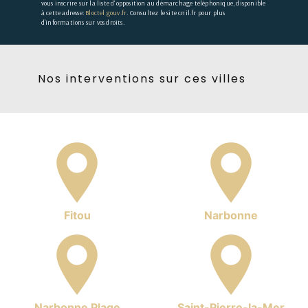
vous inscrire sur la liste d'opposition au démarchage téléphonique, disponible
à cette adresse:
Bloctel.gouv.fr
. Consultez le site cnil.fr pour plus
d’informations sur vos droits.
Nos interventions sur ces villes
Fitou
Narbonne
Narbonne Plage
Saint-Pierre-la-Mer