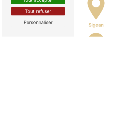
Tout accepter
Tout refuser
Personnaliser
La Palme
Sigean
Peyriac-de-Mer
Port-la-Nouvelle
Nos autres prestations