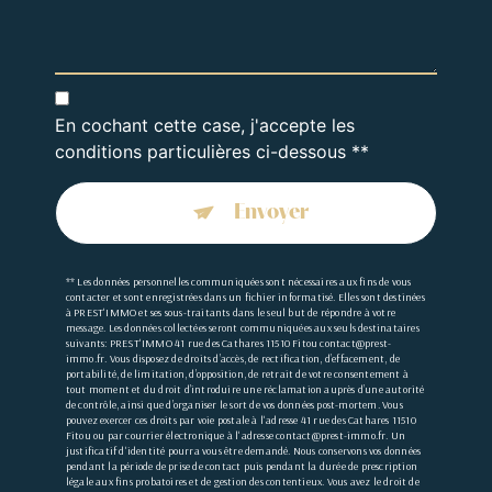
En cochant cette case, j'accepte les
conditions particulières ci-dessous **
Envoyer
** Les données personnelles communiquées sont nécessaires aux fins de vous
contacter et sont enregistrées dans un fichier informatisé. Elles sont destinées
à PREST'IMMO et ses sous-traitants dans le seul but de répondre à votre
message. Les données collectées seront communiquées aux seuls destinataires
suivants: PREST'IMMO 41 rue des Cathares 11510 Fitou contact@prest-
immo.fr. Vous disposez de droits d’accès, de rectification, d’effacement, de
portabilité, de limitation, d’opposition, de retrait de votre consentement à
tout moment et du droit d’introduire une réclamation auprès d’une autorité
de contrôle, ainsi que d’organiser le sort de vos données post-mortem. Vous
pouvez exercer ces droits par voie postale à l'adresse 41 rue des Cathares 11510
Fitou ou par courrier électronique à l'adresse contact@prest-immo.fr. Un
justificatif d'identité pourra vous être demandé. Nous conservons vos données
pendant la période de prise de contact puis pendant la durée de prescription
légale aux fins probatoires et de gestion des contentieux. Vous avez le droit de