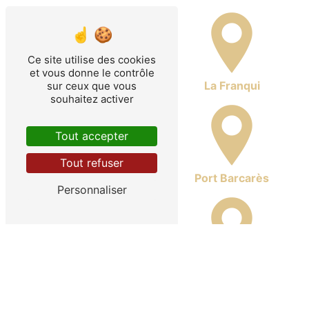
Ce site utilise des cookies
et vous donne le contrôle
Ayguades
La Franqui
sur ceux que vous
souhaitez activer
Tout accepter
Tout refuser
Leucate
Port Barcarès
Personnaliser
La Palme
Sigean