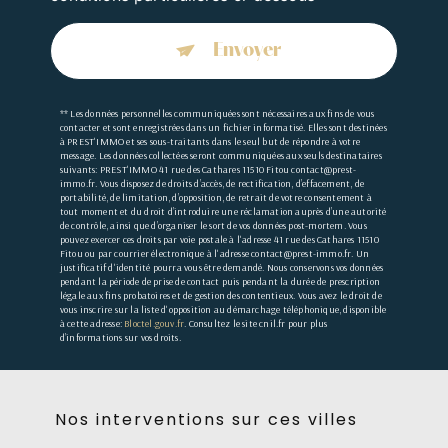
Envoyer
** Les données personnelles communiquées sont nécessaires aux fins de vous
contacter et sont enregistrées dans un fichier informatisé. Elles sont destinées
à PREST'IMMO et ses sous-traitants dans le seul but de répondre à votre
message. Les données collectées seront communiquées aux seuls destinataires
suivants: PREST'IMMO 41 rue des Cathares 11510 Fitou contact@prest-
immo.fr. Vous disposez de droits d’accès, de rectification, d’effacement, de
portabilité, de limitation, d’opposition, de retrait de votre consentement à
tout moment et du droit d’introduire une réclamation auprès d’une autorité
de contrôle, ainsi que d’organiser le sort de vos données post-mortem. Vous
pouvez exercer ces droits par voie postale à l'adresse 41 rue des Cathares 11510
Fitou ou par courrier électronique à l'adresse contact@prest-immo.fr. Un
justificatif d'identité pourra vous être demandé. Nous conservons vos données
pendant la période de prise de contact puis pendant la durée de prescription
légale aux fins probatoires et de gestion des contentieux. Vous avez le droit de
vous inscrire sur la liste d'opposition au démarchage téléphonique, disponible
à cette adresse:
Bloctel.gouv.fr
. Consultez le site cnil.fr pour plus
d’informations sur vos droits.
Nos interventions sur ces villes