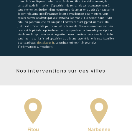
immo.fr. Vous disposez de droits d’accès, de rectification, d’effacement, de
portabilité, de limitation, d’opposition, de retrait de votre consentement à
tout moment et du droit d’introduire une réclamation auprès d’une autorité
de contrôle, ainsi que d’organiser le sort de vos données post-mortem. Vous
pouvez exercer ces droits par voie postale à l'adresse 41 rue des Cathares 11510
Fitou ou par courrier électronique à l'adresse contact@prest-immo.fr. Un
justificatif d'identité pourra vous être demandé. Nous conservons vos données
pendant la période de prise de contact puis pendant la durée de prescription
légale aux fins probatoires et de gestion des contentieux. Vous avez le droit de
vous inscrire sur la liste d'opposition au démarchage téléphonique, disponible
à cette adresse:
Bloctel.gouv.fr
. Consultez le site cnil.fr pour plus
d’informations sur vos droits.
Nos interventions sur ces villes
Fitou
Narbonne