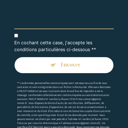
En cochant cette case, j'accepte les
conditions particulières ci-dessous **
Envoyer
** Les données personnelles communiquées sont nécessaires aux fins de vous
contacter et sont enregistrées dans un fichier informatisé. Elles sont destinées
à PREST'IMMO et ses sous-traitants dans le seul but de répondre à votre
message. Les données collectées seront communiquées aux seuls destinataires
suivants: PREST'IMMO 41 rue des Cathares 11510 Fitou contact@prest-
immo.fr. Vous disposez de droits d’accès, de rectification, d’effacement, de
portabilité, de limitation, d’opposition, de retrait de votre consentement à
tout moment et du droit d’introduire une réclamation auprès d’une autorité
de contrôle, ainsi que d’organiser le sort de vos données post-mortem. Vous
pouvez exercer ces droits par voie postale à l'adresse 41 rue des Cathares 11510
Fitou ou par courrier électronique à l'adresse contact@prest-immo.fr. Un
justificatif d'identité pourra vous être demandé. Nous conservons vos données