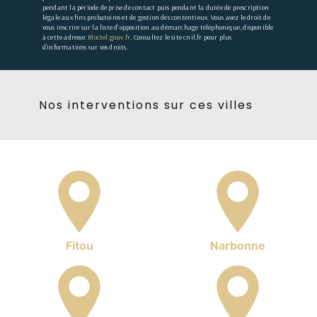
pendant la période de prise de contact puis pendant la durée de prescription
légale aux fins probatoires et de gestion des contentieux. Vous avez le droit de
vous inscrire sur la liste d'opposition au démarchage téléphonique, disponible
à cette adresse:
Bloctel.gouv.fr
. Consultez le site cnil.fr pour plus
d’informations sur vos droits.
Nos interventions sur ces villes
Fitou
Narbonne