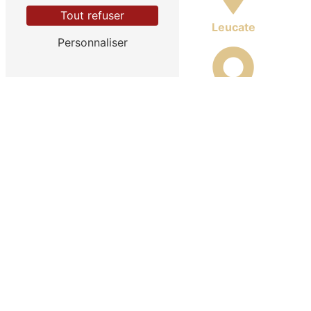
Tout refuser
La Franqui
Leucate
Personnaliser
Port Leucate
Port Barcarès
La Palme
Sigean
Peyriac-de-Mer
Port-la-Nouvelle