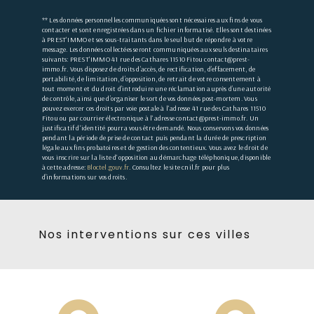
** Les données personnelles communiquées sont nécessaires aux fins de vous
contacter et sont enregistrées dans un fichier informatisé. Elles sont destinées
à PREST'IMMO et ses sous-traitants dans le seul but de répondre à votre
message. Les données collectées seront communiquées aux seuls destinataires
suivants: PREST'IMMO 41 rue des Cathares 11510 Fitou contact@prest-
immo.fr. Vous disposez de droits d’accès, de rectification, d’effacement, de
portabilité, de limitation, d’opposition, de retrait de votre consentement à
tout moment et du droit d’introduire une réclamation auprès d’une autorité
de contrôle, ainsi que d’organiser le sort de vos données post-mortem. Vous
pouvez exercer ces droits par voie postale à l'adresse 41 rue des Cathares 11510
Fitou ou par courrier électronique à l'adresse contact@prest-immo.fr. Un
justificatif d'identité pourra vous être demandé. Nous conservons vos données
pendant la période de prise de contact puis pendant la durée de prescription
légale aux fins probatoires et de gestion des contentieux. Vous avez le droit de
vous inscrire sur la liste d'opposition au démarchage téléphonique, disponible
à cette adresse:
Bloctel.gouv.fr
. Consultez le site cnil.fr pour plus
d’informations sur vos droits.
Nos interventions sur ces villes