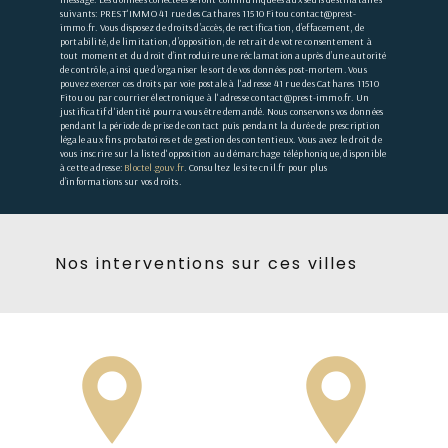
suivants: PREST'IMMO 41 rue des Cathares 11510 Fitou contact@prest-
immo.fr. Vous disposez de droits d’accès, de rectification, d’effacement, de
portabilité, de limitation, d’opposition, de retrait de votre consentement à
tout moment et du droit d’introduire une réclamation auprès d’une autorité
de contrôle, ainsi que d’organiser le sort de vos données post-mortem. Vous
pouvez exercer ces droits par voie postale à l'adresse 41 rue des Cathares 11510
Fitou ou par courrier électronique à l'adresse contact@prest-immo.fr. Un
justificatif d'identité pourra vous être demandé. Nous conservons vos données
pendant la période de prise de contact puis pendant la durée de prescription
légale aux fins probatoires et de gestion des contentieux. Vous avez le droit de
vous inscrire sur la liste d'opposition au démarchage téléphonique, disponible
à cette adresse:
Bloctel.gouv.fr
. Consultez le site cnil.fr pour plus
d’informations sur vos droits.
Nos interventions sur ces villes