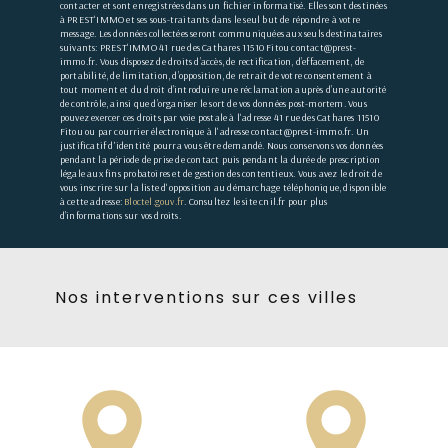
contacter et sont enregistrées dans un fichier informatisé. Elles sont destinées
à PREST'IMMO et ses sous-traitants dans le seul but de répondre à votre
message. Les données collectées seront communiquées aux seuls destinataires
suivants: PREST'IMMO 41 rue des Cathares 11510 Fitou contact@prest-
immo.fr. Vous disposez de droits d’accès, de rectification, d’effacement, de
portabilité, de limitation, d’opposition, de retrait de votre consentement à
tout moment et du droit d’introduire une réclamation auprès d’une autorité
de contrôle, ainsi que d’organiser le sort de vos données post-mortem. Vous
pouvez exercer ces droits par voie postale à l'adresse 41 rue des Cathares 11510
Fitou ou par courrier électronique à l'adresse contact@prest-immo.fr. Un
justificatif d'identité pourra vous être demandé. Nous conservons vos données
pendant la période de prise de contact puis pendant la durée de prescription
légale aux fins probatoires et de gestion des contentieux. Vous avez le droit de
vous inscrire sur la liste d'opposition au démarchage téléphonique, disponible
à cette adresse:
Bloctel.gouv.fr
. Consultez le site cnil.fr pour plus
d’informations sur vos droits.
Nos interventions sur ces villes