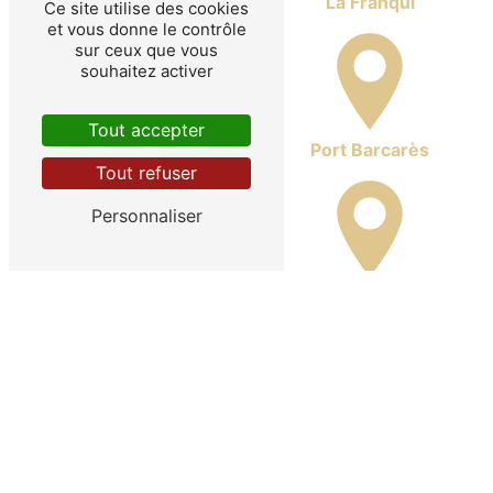
Ayguades
La Franqui
Ce site utilise des cookies
et vous donne le contrôle
sur ceux que vous
souhaitez activer
Tout accepter
Port Leucate
Port Barcarès
Tout refuser
Personnaliser
La Palme
Sigean
Peyriac-de-Mer
Port-la-Nouvelle