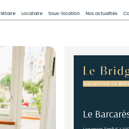
iétaire
Locataire
Sous-location
Nos actualités
Co
Le Brid
Locations Le Bar
Le Barcarè
Logement familial à 100