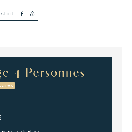
ntact
ge 4 Personnes
carès
s
 mètres de la plage.