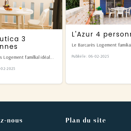
L'Azur 4 perso
utica 3
Le Barcarès Logement familial
onnes
Publié le : 06-02-2025
 Logement famillial idéal...
25-02-2025
ez-nous
Plan du site