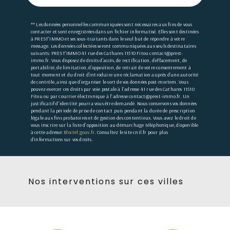
** Les données personnelles communiquées sont nécessaires aux fins de vous
contacter et sont enregistrées dans un fichier informatisé. Elles sont destinées
à PREST'IMMO et ses sous-traitants dans le seul but de répondre à votre
message. Les données collectées seront communiquées aux seuls destinataires
suivants: PREST'IMMO 41 rue des Cathares 11510 Fitou contact@prest-
immo.fr. Vous disposez de droits d’accès, de rectification, d’effacement, de
portabilité, de limitation, d’opposition, de retrait de votre consentement à
tout moment et du droit d’introduire une réclamation auprès d’une autorité
de contrôle, ainsi que d’organiser le sort de vos données post-mortem. Vous
pouvez exercer ces droits par voie postale à l'adresse 41 rue des Cathares 11510
Fitou ou par courrier électronique à l'adresse contact@prest-immo.fr. Un
justificatif d'identité pourra vous être demandé. Nous conservons vos données
pendant la période de prise de contact puis pendant la durée de prescription
légale aux fins probatoires et de gestion des contentieux. Vous avez le droit de
vous inscrire sur la liste d'opposition au démarchage téléphonique, disponible
à cette adresse:
Bloctel.gouv.fr
. Consultez le site cnil.fr pour plus
d’informations sur vos droits.
Nos interventions sur ces villes