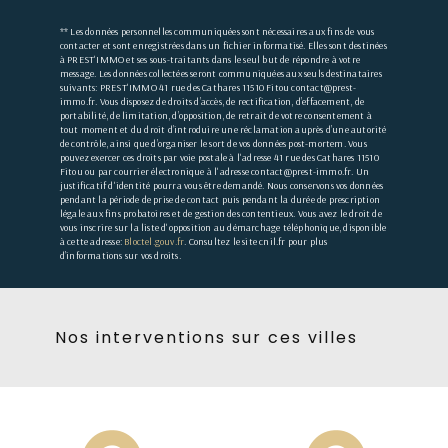
** Les données personnelles communiquées sont nécessaires aux fins de vous
contacter et sont enregistrées dans un fichier informatisé. Elles sont destinées
à PREST'IMMO et ses sous-traitants dans le seul but de répondre à votre
message. Les données collectées seront communiquées aux seuls destinataires
suivants: PREST'IMMO 41 rue des Cathares 11510 Fitou contact@prest-
immo.fr. Vous disposez de droits d’accès, de rectification, d’effacement, de
portabilité, de limitation, d’opposition, de retrait de votre consentement à
tout moment et du droit d’introduire une réclamation auprès d’une autorité
de contrôle, ainsi que d’organiser le sort de vos données post-mortem. Vous
pouvez exercer ces droits par voie postale à l'adresse 41 rue des Cathares 11510
Fitou ou par courrier électronique à l'adresse contact@prest-immo.fr. Un
justificatif d'identité pourra vous être demandé. Nous conservons vos données
pendant la période de prise de contact puis pendant la durée de prescription
légale aux fins probatoires et de gestion des contentieux. Vous avez le droit de
vous inscrire sur la liste d'opposition au démarchage téléphonique, disponible
à cette adresse:
Bloctel.gouv.fr
. Consultez le site cnil.fr pour plus
d’informations sur vos droits.
Nos interventions sur ces villes